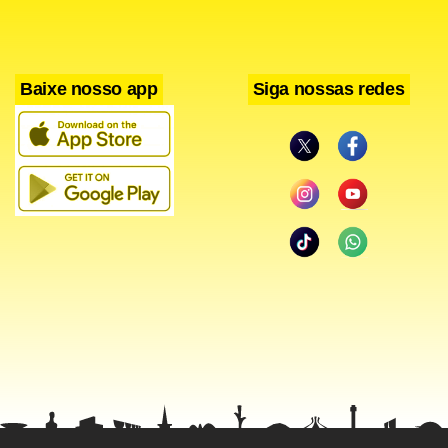
Baixe nosso app
Siga nossas redes
Relembre o caso
O então menor e mais quatro homens atearam fogo e
provocaram a morte do índio Galdino, em uma parada de
ônibus da 703 sul, em 1997. Enquanto os outros acusados