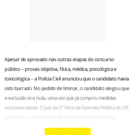
Apesar de aprovado nas outras etapas do concurso
público – provas objetiva, física, médica, psicológica e
toxicológica – a Polícia Civil anunciou que o candidato havia
sido barrado. No pedido de liminar, o candidato alegou que
a exclusão era nula, uma vez que já cumpriu medidas
socioeducativas. O juiz da 5ª Vara da Fazenda Pública do DF
concordou com a defesa, destacando que o crime foi
cometido quando o homem tinha 17 anos. Na época, o