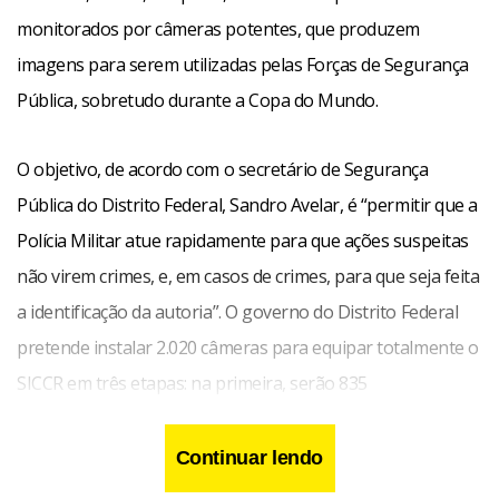
monitorados por câmeras potentes, que produzem
imagens para serem utilizadas pelas Forças de Segurança
Pública, sobretudo durante a Copa do Mundo.
O objetivo, de acordo com o secretário de Segurança
Pública do Distrito Federal, Sandro Avelar, é “permitir que a
Polícia Militar atue rapidamente para que ações suspeitas
não virem crimes, e, em casos de crimes, para que seja feita
a identificação da autoria”. O governo do Distrito Federal
pretende instalar 2.020 câmeras para equipar totalmente o
SICCR em três etapas: na primeira, serão 835
equipamentos; depois, 725; e, na última fase, 460. A licitação
para a compra dos equipamentos da etapa inicial já foi
Continuar lendo
feita. Hoje, o centro entrou em operação com 84 câmeras.