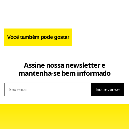
Você também pode gostar
Assine nossa newsletter e
– Ser contemplado no
mantenha-se bem informado
processo seletivo por meio da inscrição on
line;
– Apresentar a documentação
completa exigida para matrícula;