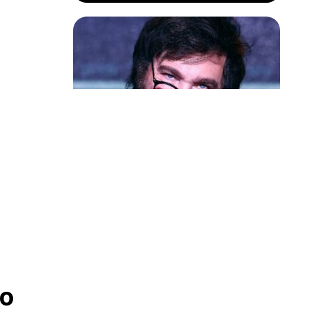
Política & Poder
Milei volta a chamar Lula de ‘ladrão’
e ‘corrupto’
o