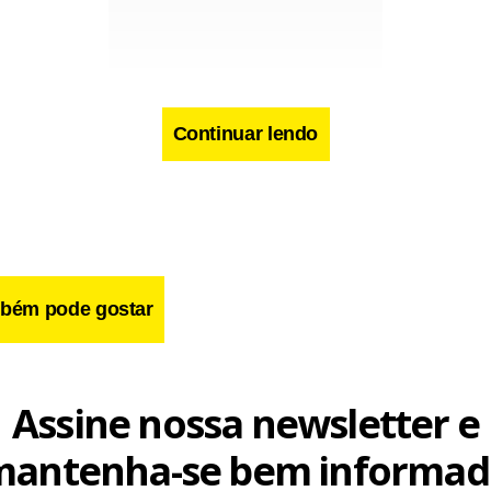
Continuar lendo
cebook
WhatsApp
LinkedIn
Twitter
X
Telegram
Share
bém pode gostar
Assine nossa newsletter e
mantenha-se bem informad