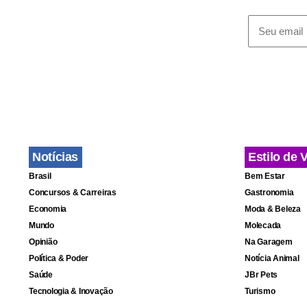
Notícias
Estilo de 
Brasil
Bem Estar
Concursos & Carreiras
Gastronomia
Economia
Moda & Beleza
Mundo
Molecada
Opinião
Na Garagem
Política & Poder
Notícia Animal
Saúde
JBr Pets
Tecnologia & Inovação
Turismo