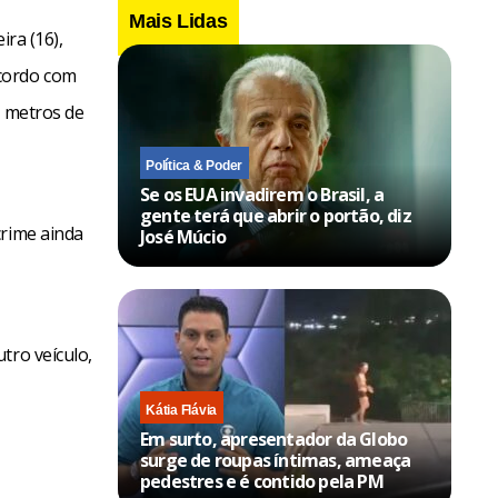
Mais Lidas
ira (16),
acordo com
z metros de
Política & Poder
Se os EUA invadirem o Brasil, a
gente terá que abrir o portão, diz
crime ainda
José Múcio
tro veículo,
Kátia Flávia
Em surto, apresentador da Globo
surge de roupas íntimas, ameaça
pedestres e é contido pela PM