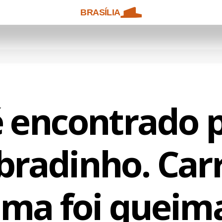
BRASÍLIA
é encontrado 
bradinho. Car
tima foi queim