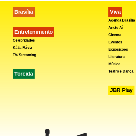
Brasília
Viva
Agenda Brasília
Anote Aí
Entretenimento
Cinema
Celebridades
Eventos
Kátia Flávia
Exposições
TV/ Streaming
Literatura
Música
Teatro e Dança
Torcida
JBR Play