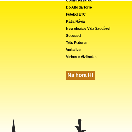
Comer Rezando
Do Alto da Torre
Futebol ETC
Kátia Flávia
Neurologia e Vida Saudável
Sucesso!
Três Poderes
Verbalize
Vinhos e Vivências
Na hora H!