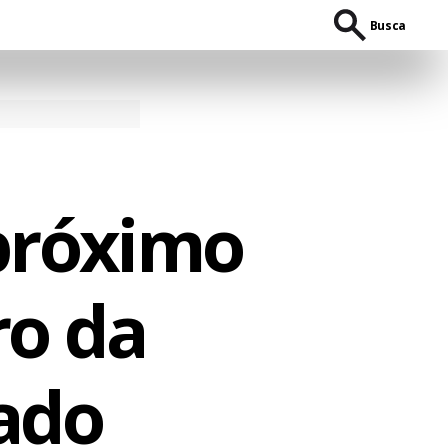
Busca
próximo
ro da
ado