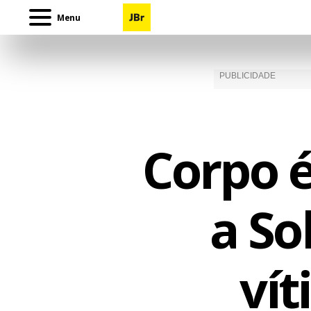
Menu
Corpo 
a So
ví