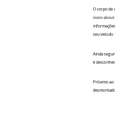
O corpo de
more about
informações 
seu veículo.
Ainda segun
é desconhec
Próximo ao 
desmontado,