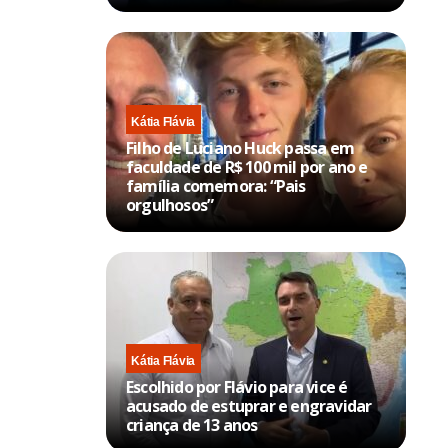
Kátia Flávia
Filho de Luciano Huck passa em
faculdade de R$ 100 mil por ano e
família comemora: “Pais
orgulhosos”
Kátia Flávia
Escolhido por Flávio para vice é
acusado de estuprar e engravidar
criança de 13 anos