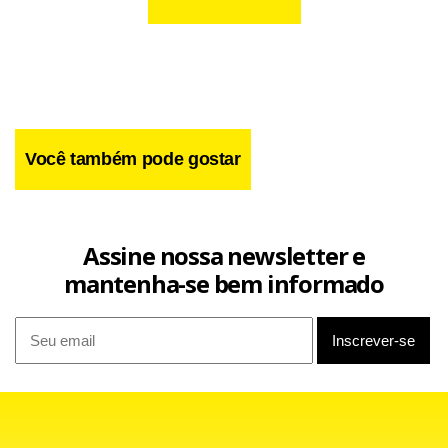
– Saída Sul: Motoristas que seguem pelo Eixão encontra
trânsito tranquilo. Avenidas W3 e L2 também tem tráfego
acentuado.
Você também pode gostar
– EPTG: ir pela pista mais intensa do DF também é
tranquilo nesse momento. Motoristas podem dirigir na
Assine nossa newsletter e
velocidade da via. EPNB também segue sem
mantenha-se bem informado
engarrafamento.
– Saída Norte: para quem vai sentido Sobradinho e
Planaltina o tráfego pelas vias W3, Eixão e L2 é acentuado.