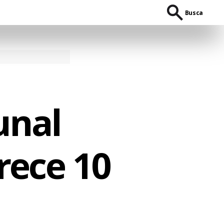
Busca
unal
rece 10