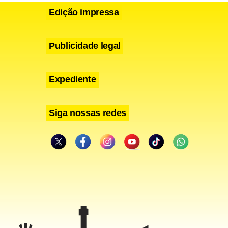
Edição impressa
Publicidade legal
Expediente
Siga nossas redes
s vivem na
ontaminação.
a região nos