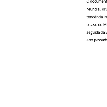
O document
Mundial,
dr
tendência in
o caso do Mé
seguida da 
ano passado