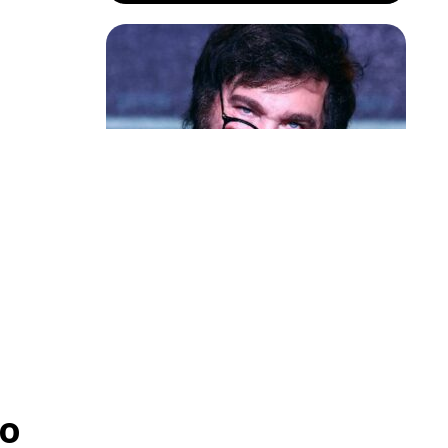
Política & Poder
Milei volta a chamar Lula de ‘ladrão’
e ‘corrupto’
locação
o