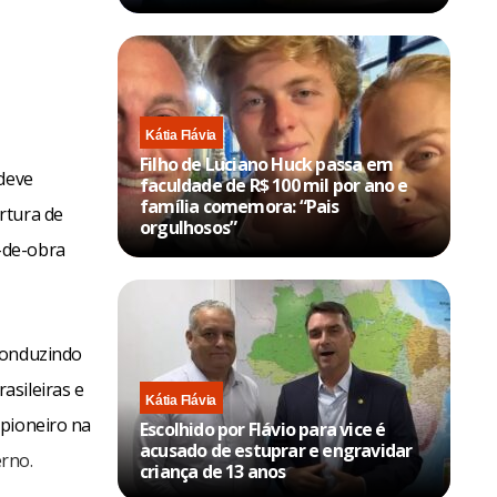
Kátia Flávia
Filho de Luciano Huck passa em
 deve
faculdade de R$ 100 mil por ano e
família comemora: “Pais
rtura de
orgulhosos”
-de-obra
conduzindo
asileiras e
Kátia Flávia
 pioneiro na
Escolhido por Flávio para vice é
acusado de estuprar e engravidar
rno.
criança de 13 anos