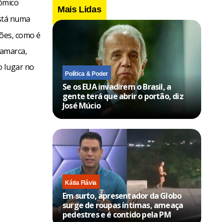
ômico
Mais Lidas
está numa
ções, como é
inamarca,
o lugar no
Política & Poder
Se os EUA invadirem o Brasil, a
gente terá que abrir o portão, diz
José Múcio
Kátia Flávia
Em surto, apresentador da Globo
surge de roupas íntimas, ameaça
pedestres e é contido pela PM