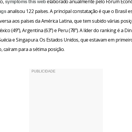
o,
elaborado anualmente pelo Fórum Econ
symptoms
this web
analisou 122 países. A principal constatação é que o Brasil 
ugs
versa aos países da América Latina, que tem subido várias posi
xico (49º), Argentina (63º) e Peru (78º). A líder do ranking é a D
Suécia e Singapura. Os Estados Unidos, que estavam em primeir
, caíram para a sétima posição.