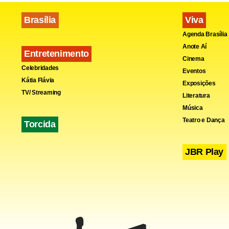
Brasília
Viva
Agenda Brasília
Anote Aí
Entretenimento
Cinema
Celebridades
Eventos
Kátia Flávia
Exposições
TV/ Streaming
Literatura
Música
Teatro e Dança
Torcida
JBR Play
Atualmente,
África Subsa
Essa nova p
próximos 20