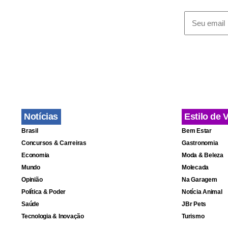
A recomenda
entre heter
masculina,
d
continuando
Segundo Kev
Notícias
Estilo de 
das circunci
Brasil
Bem Estar
Contudo, um
Concursos & Carreiras
Gastronomia
Economia
Moda & Beleza
percebido.
Mundo
Molecada
Opinião
Na Garagem
Política & Poder
Notícia Animal
Saúde
JBr Pets
Tecnologia & Inovação
Turismo