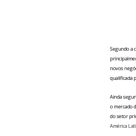
Segundo a c
principalme
novos negóc
qualificada 
Ainda segun
o mercado d
do setor pr
América Lat