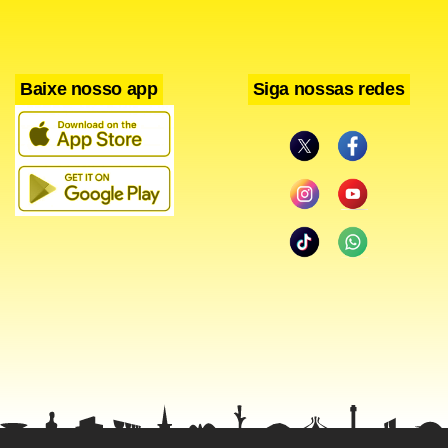
administrativas destinadas ao aperfeiçoamento do
controle e segurança de informações na Administração
Baixe nosso app
Siga nossas redes
Pública do DF.