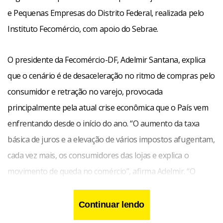
e Pequenas Empresas do Distrito Federal, realizada pelo
Instituto Fecomércio, com apoio do Sebrae.
O presidente da Fecomércio-DF, Adelmir Santana, explica
que o cenário é de desaceleração no ritmo de compras pelo
consumidor e retração no varejo, provocada
principalmente pela atual crise econômica que o País vem
enfrentando desde o início do ano. “O aumento da taxa
básica de juros e a elevação de vários impostos afugentam,
cada vez mais, os consumidores das lojas e explica o
movimento de queda no comércio”, afirma Adelmir. “O
crédito também nunca foi tão caro, o que acaba diminuindo
a procura por bens duráveis, como eletrodomésticos e
Continuar lendo
produtos de informática, por exemplo.” Outro ponto