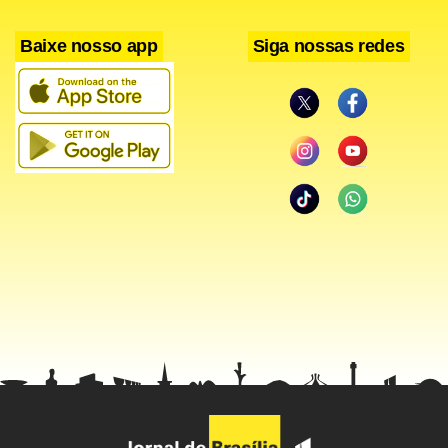
Baixe nosso app
Siga nossas redes
Em agosto, os únicos segmentos do comércio que
registraram crescimento nas vendas foram: Tecidos
(8,53%); Óticas (4,88%); Calçados (3,83) e Vestuário (1,40%).
Os segmentos que apresentaram queda foram: Lojas de
Utilidades Domésticas (-13,61%); Floricultura (-5,58%);
Autopeças e Acessórios (-3,18%); Bares, Restaurantes e
Lanchonetes (-2,84%); Móveis e Decoração (-2,28%);
Farmácia e Perfumaria (-1,06%); Informática (0,63%);
Mercado e Mercearia (-0,47%) e Material de Construção
(-0,45%).
No setor de serviços, o destaque em vendas em agosto