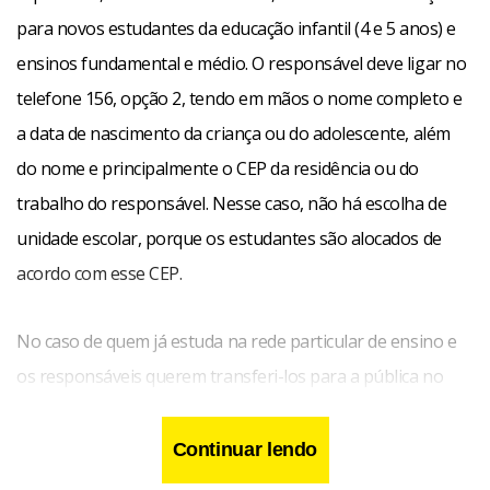
para novos estudantes da educação infantil (4 e 5 anos) e
ensinos fundamental e médio. O responsável deve ligar no
telefone 156, opção 2, tendo em mãos o nome completo e
a data de nascimento da criança ou do adolescente, além
do nome e principalmente o CEP da residência ou do
trabalho do responsável. Nesse caso, não há escolha de
unidade escolar, porque os estudantes são alocados de
acordo com esse CEP.
No caso de quem já estuda na rede particular de ensino e
os responsáveis querem transferi-los para a pública no
ano letivo de 2016, além do 156 há a opção de fazer a
inscrição pela internet, no site da Secretaria de Educação.
Continuar lendo
www.se.df.gov.br. O prazo é o mesmo.