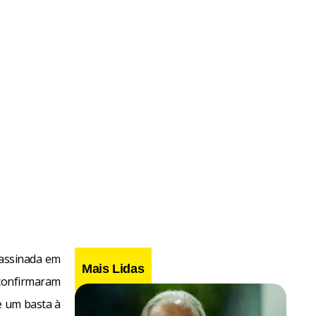
sassinada em
Mais Lidas
confirmaram
e um basta à