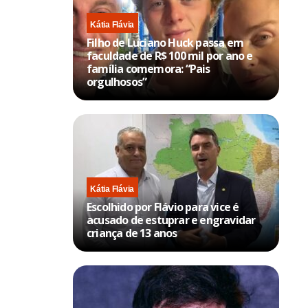
Kátia Flávia
Filho de Luciano Huck passa em
faculdade de R$ 100 mil por ano e
família comemora: “Pais
orgulhosos”
Kátia Flávia
Escolhido por Flávio para vice é
acusado de estuprar e engravidar
criança de 13 anos