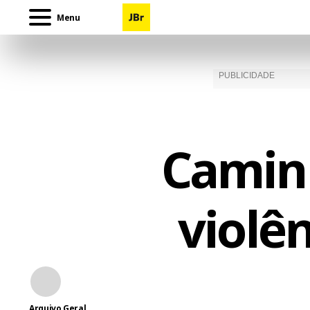
Menu
Camin
violê
Arquivo Geral