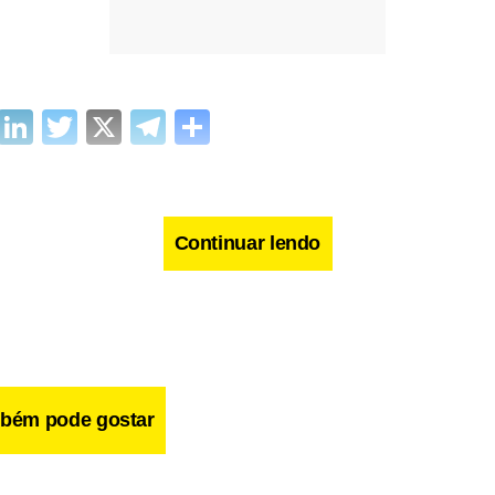
cebook
WhatsApp
LinkedIn
Twitter
X
Telegram
Share
Continuar lendo
bém pode gostar