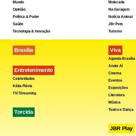
Mundo
Molecada
Opinião
Na Garagem
Política & Poder
Notícia Animal
Saúde
JBr Pets
Tecnologia & Inovação
Turismo
Brasília
Viva
Agenda Brasília
Anote Aí
Entretenimento
Cinema
Celebridades
Eventos
Kátia Flávia
Exposições
TV/ Streaming
Literatura
Música
Teatro e Dança
Torcida
JBR Play