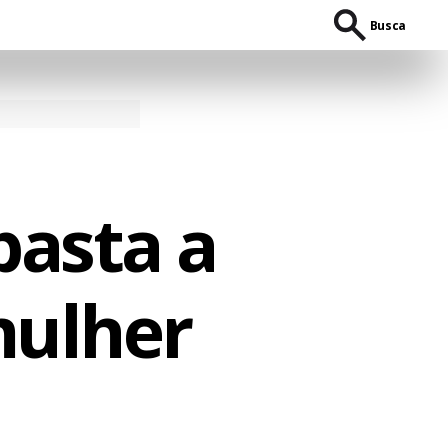
Busca
asta a
mulher