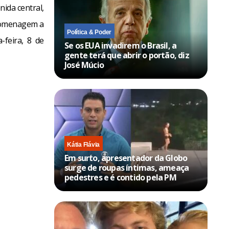
nida central,
 homenagem a
Política & Poder
feira, 8 de
Se os EUA invadirem o Brasil, a
gente terá que abrir o portão, diz
José Múcio
Kátia Flávia
Em surto, apresentador da Globo
surge de roupas íntimas, ameaça
pedestres e é contido pela PM