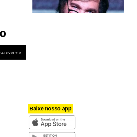
Política & Poder
Milei volta a chamar Lula de ‘ladrão’
o
e ‘corrupto’
Baixe nosso app