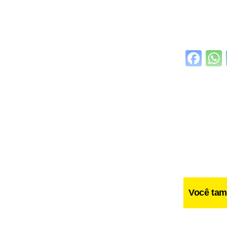
Fa
Você tam