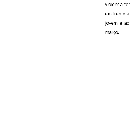
violência co
em frente a
jovem e ao
março.