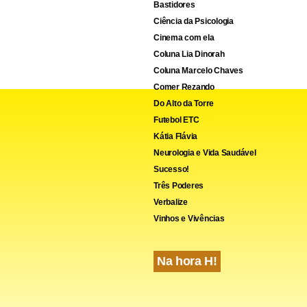
Bastidores
Ciência da Psicologia
Cinema com ela
Coluna Lia Dinorah
Coluna Marcelo Chaves
Comer Rezando
Do Alto da Torre
Futebol ETC
Kátia Flávia
Neurologia e Vida Saudável
Sucesso!
Três Poderes
Verbalize
Vinhos e Vivências
Na hora H!