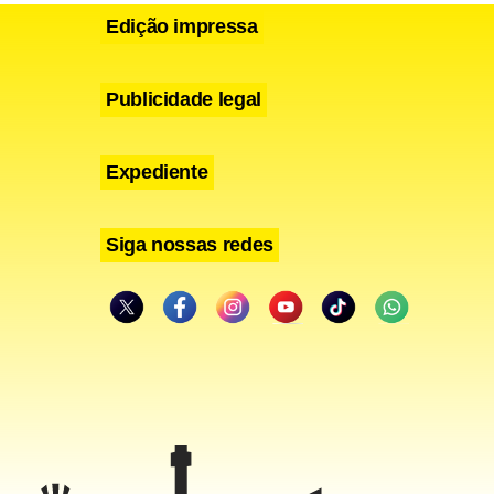
Edição impressa
Publicidade legal
Expediente
Siga nossas redes
. Serão
m problema
 violência
retária
arque de