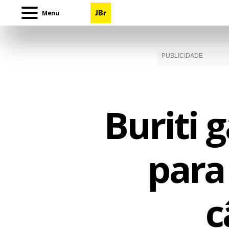
Menu
Buriti 
para
c