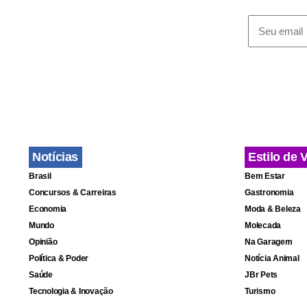
Unidade móv
A Secretaria
combate ao c
atendimento
Sebastião. A
Notícias
Estilo de 
jurídicas.
Brasil
Bem Estar
Concursos & Carreiras
Gastronomia
Economia
Moda & Beleza
Mundo
Molecada
Opinião
Na Garagem
Política & Poder
Notícia Animal
Saúde
JBr Pets
Tecnologia & Inovação
Turismo