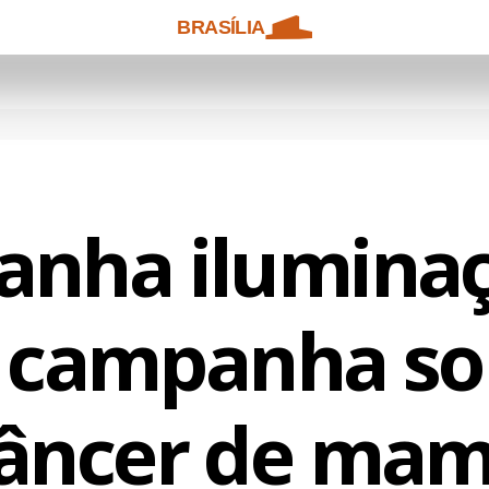
BRASÍLIA
ganha ilumina
 campanha so
âncer de ma