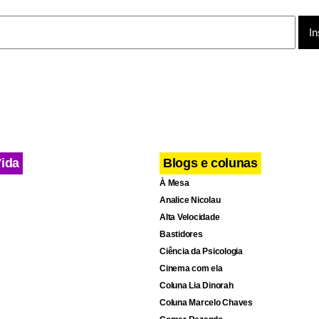
el levará assistência social e psicológica
 Adjunta de Políticas para as Mulheres terá agenda voltada par
âncer de mama. Na terça-feira (4), as atividades serão iniciada
 do ônibus lilás para servidoras da unidade de internação provi
 unidade móvel leva assistência social e psicológica, além de ori
Vida
Blogs e colunas
À Mesa
Analice Nicolau
Alta Velocidade
Bastidores
Ciência da Psicologia
Cinema com ela
Coluna Lia Dinorah
Coluna Marcelo Chaves