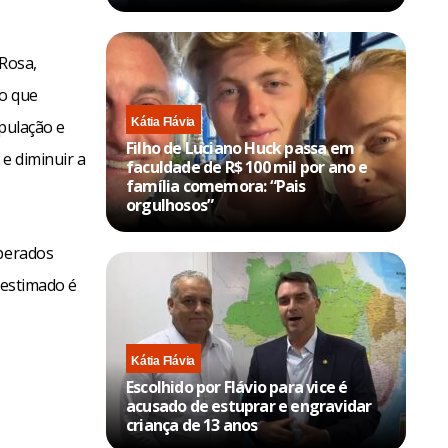
Rosa,
ço que
Kátia Flávia
opulação e
Filho de Luciano Huck passa em
e diminuir a
faculdade de R$ 100 mil por ano e
família comemora: “Pais
orgulhosos”
sperados
 estimado é
Kátia Flávia
Escolhido por Flávio para vice é
acusado de estuprar e engravidar
criança de 13 anos