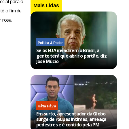
ecial para o
Mais Lidas
té o fim de
 rosa.
Política & Poder
Se os EUA invadirem o Brasil, a
gente terá que abrir o portão, diz
José Múcio
Kátia Flávia
Em surto, apresentador da Globo
surge de roupas íntimas, ameaça
pedestres e é contido pela PM