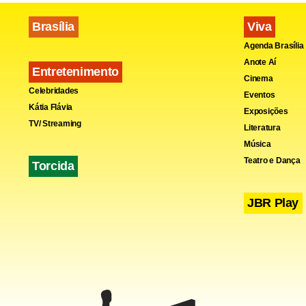
Brasília
Viva
Agenda Brasília
Anote Aí
Entretenimento
Cinema
Celebridades
Eventos
Kátia Flávia
Exposições
TV/ Streaming
Literatura
Música
Na programa
Teatro e Dança
Torcida
também enfo
JBR Play
muito grave 
contra a mul
adjunta.
As ações da