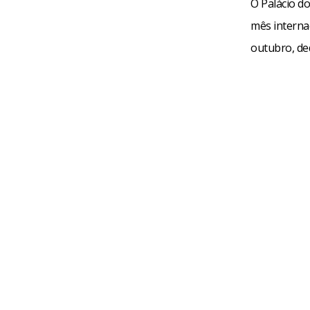
O Palácio d
mês interna
outubro, ded