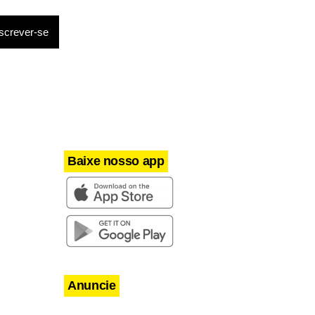
a o mês de
s com o
sória de São
entações
Baixe nosso app
Anuncie