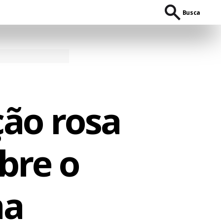
Busca
ção rosa
bre o
ma