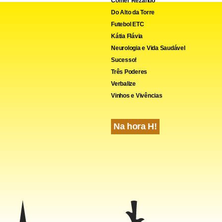
Comer Rezando
Do Alto da Torre
Futebol ETC
Kátia Flávia
Neurologia e Vida Saudável
Sucesso!
Três Poderes
Verbalize
Vinhos e Vivências
Na hora H!