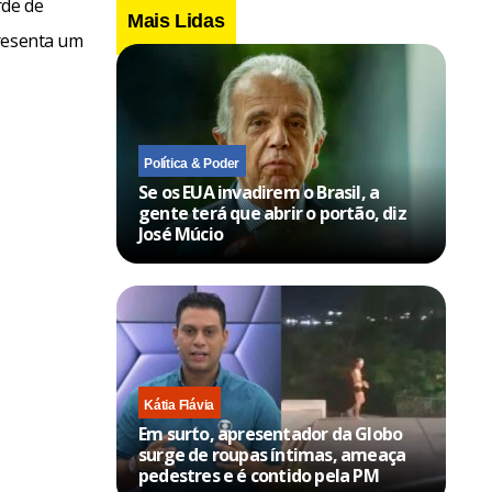
rde de
Mais Lidas
presenta um
Política & Poder
Se os EUA invadirem o Brasil, a
gente terá que abrir o portão, diz
José Múcio
Kátia Flávia
Em surto, apresentador da Globo
surge de roupas íntimas, ameaça
pedestres e é contido pela PM