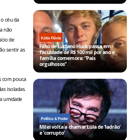
 o céu da
da não
Kátia Flávia
ício de
Filho de Luciano Huck passa em
ão sentir as
faculdade de R$ 100 mil por ano e
família comemora: “Pais
orgulhosos”
as com pouca
as isoladas.
 a umidade
Política & Poder
Milei volta a chamar Lula de ‘ladrão’
e ‘corrupto’