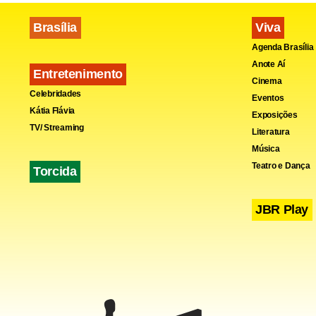
Brasília
Viva
Agenda Brasília
Anote Aí
Entretenimento
Cinema
Celebridades
Eventos
Kátia Flávia
Exposições
TV/ Streaming
Literatura
Música
Teatro e Dança
Torcida
JBR Play