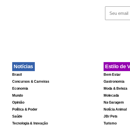
Notícias
Estilo de 
Brasil
Bem Estar
Concursos & Carreiras
Gastronomia
Economia
Moda & Beleza
Mundo
Molecada
Opinião
Na Garagem
Política & Poder
Notícia Animal
Saúde
JBr Pets
Tecnologia & Inovação
Turismo