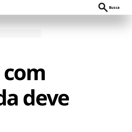
Busca
e com
da deve