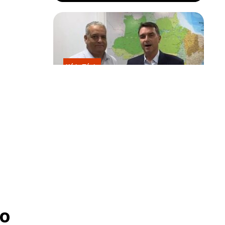
Kátia Flávia
Escolhido por Flávio para vice é
acusado de estuprar e engravidar
criança de 13 anos
s da cidade.
o