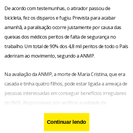
De acordo com testemunhas, o atirador passou de
bicicleta, fez os disparos e fugiu. Prevista para acabar
amanhã, a paralisação ocorre justamente por causa das
queixas dos médicos peritos de falta de segurança no
trabalho. Um total de 90% dos 4,8 mil peritos de todo o País
aderiram ao movimento, segundo a ANMP.
Na avaliação da ANMP, a morte de Maria Cristina, que era
casada e tinha quatro filhos, pode estar ligada a ameaça de
pessoas interessadas em conseguir benefícios irregulares
do INSS. Responsáveis por verificar a validade da
concessão de aposentadorias e pensões, os peritos
reivindicam melhorias na segurança no trabalho e alegam
Continuar lendo
que são constantemente agredidos por segurados