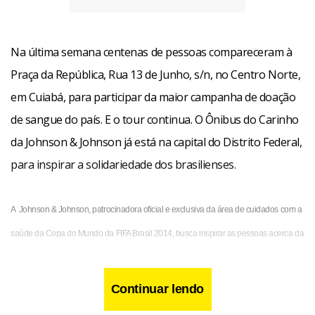
Na última semana centenas de pessoas compareceram à
Praça da República, Rua 13 de Junho, s/n, no Centro Norte,
em Cuiabá, para participar da maior campanha de doação
de sangue do país. E o tour continua. O Ônibus do Carinho
da Johnson & Johnson já está na capital do Distrito Federal,
para inspirar a solidariedade dos brasilienses.
A Johnson & Johnson, patrocinadora oficial e exclusiva da área de cuidados com a
saúde da Copa do Mundo da FIFA Brasil 2014, busca inspirar as pessoas acerca da
importância da doação de sangue, mostrando que este é um ato que pode salvar a
vida das pessoas, e um dos maiores atos de carinho que se pode fazer para cuidar
Continuar lendo
do próximo. Em parceria com hemocentros* das 12 cidades-sede, a campanha