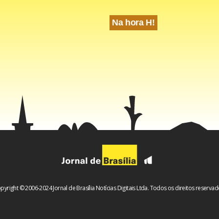
Na hora H!
ers de anúncios no topo, pop-ups repentinos ou botões falsos
direcionando você para outros sites.
caixa de pesquisa única e alguns menus de navegação. É simple
os baixadores gratuitos do Instagram tem um modelo de negócio
pyright © 2006-2024 Jornal de Brasília Notícias Digitais Ltda. Todos os direitos reservad
ximo de anúncios possível. Você clica em um botão e uma nova ab