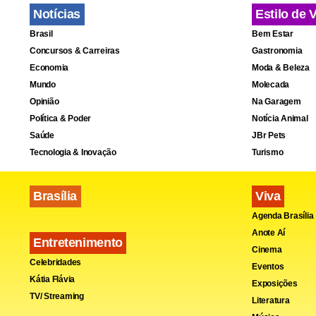
Notícias
Estilo de 
Brasil
Bem Estar
Concursos & Carreiras
Gastronomia
Economia
Moda & Beleza
Mundo
Molecada
Opinião
Na Garagem
Política & Poder
Notícia Animal
No momento 
Saúde
JBr Pets
Tecnologia & Inovação
Turismo
Snapgram, a 
Brasília
Viva
Agenda Brasília
Anote Aí
Entretenimento
Cinema
Celebridades
Eventos
Kátia Flávia
Exposições
TV/ Streaming
Literatura