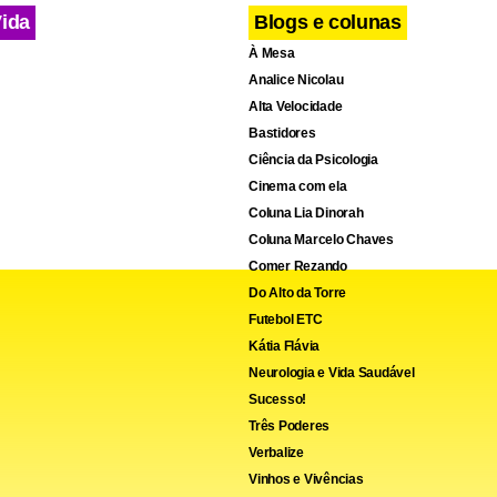
Vida
Blogs e colunas
À Mesa
Analice Nicolau
Alta Velocidade
Bastidores
Ciência da Psicologia
Cinema com ela
em que você usa o recurso de baixar publicações do Instagra
Coluna Lia Dinorah
Coluna Marcelo Chaves
primeira coisa que nota é o quão limpa é a tela.
Comer Rezando
Do Alto da Torre
Futebol ETC
Kátia Flávia
Neurologia e Vida Saudável
Sucesso!
Três Poderes
Verbalize
Vinhos e Vivências