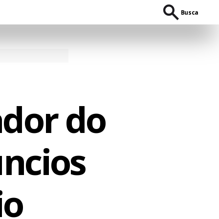
Busca
dor do
ncios
io