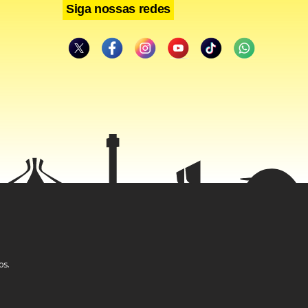
Siga nossas redes
 de
s assim.
s claro:
os.
a se abre.