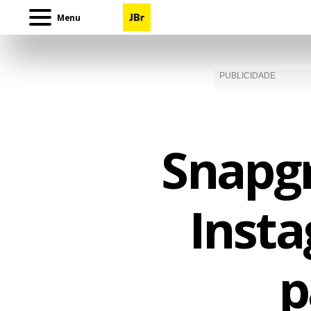
Menu
Snapg
Inst
p