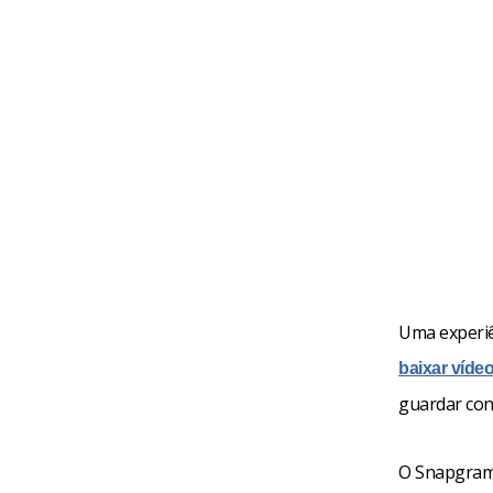
Uma experiê
baixar víde
guardar con
O Snapgram 