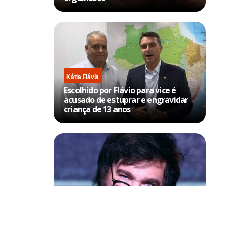
Kátia Flávia
Escolhido por Flávio para vice é
acusado de estuprar e engravidar
criança de 13 anos
Política & Poder
Milei volta a chamar Lula de ‘ladrão’
in. Parece
e ‘corrupto’