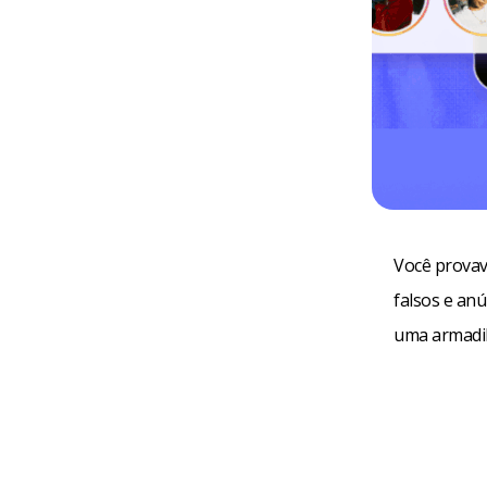
Você provave
falsos e anú
uma armadil