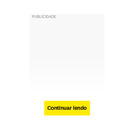
Continuar lendo
pais promessas: gratuito, sem anúncios e sem necessidade de log