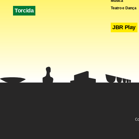
Música
Teatro e Dança
Torcida
JBR Play
Não há bann
download re
Apenas uma 
A maioria d
Co
exibir o má