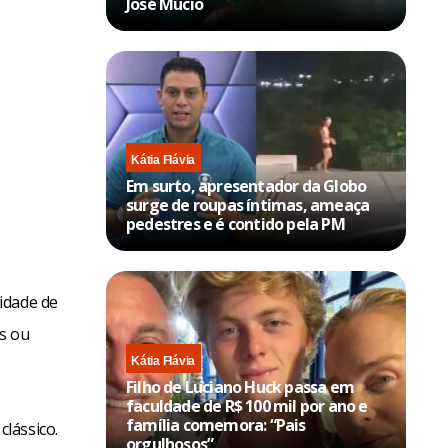
José Múcio
Kátia Flávia
Em surto, apresentador da Globo
surge de roupas íntimas, ameaça
pedestres e é contido pela PM
idade de
as ou
Kátia Flávia
Filho de Luciano Huck passa em
faculdade de R$ 100 mil por ano e
família comemora: “Pais
lássico.
orgulhosos”