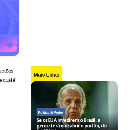
 botões
Mais Lidas
e qual é
Política & Poder
Se os EUA invadirem o Brasil, a
gente terá que abrir o portão, diz