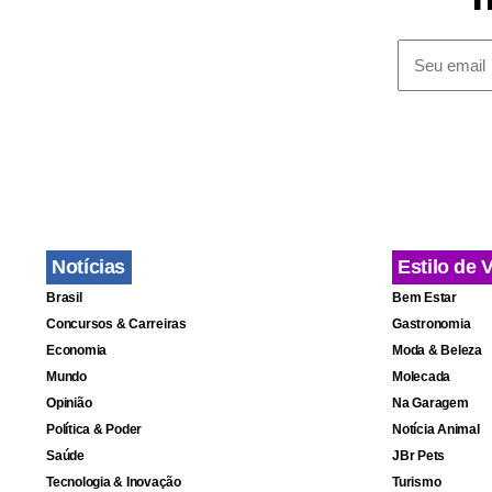
Desig
sofis
Notícias
Estilo de 
Brasil
Bem Estar
Poucos ambi
Concursos & Carreiras
Gastronomia
de vida qua
Economia
Moda & Beleza
Mundo
Molecada
consolidada
Opinião
Na Garagem
eficiente do
Política & Poder
Notícia Animal
Saúde
JBr Pets
Tecnologia & Inovação
Turismo
O formato g