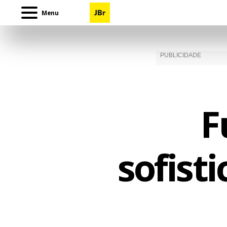
Menu
F
sofist