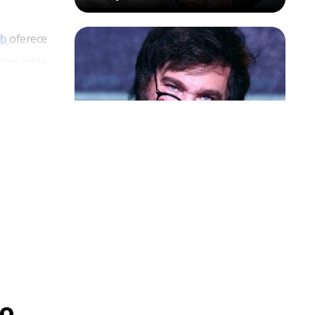
oferece
lb
ícies onde
o-o uma
vel.
Política & Poder
Milei volta a chamar Lula de ‘ladrão’
e ‘corrupto’
o