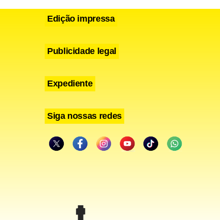
Edição impressa
radas com
Publicidade legal
istema de
o do
Expediente
Siga nossas redes