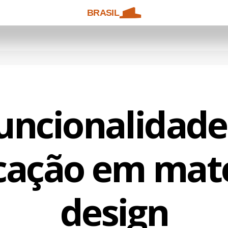
BRASIL
uncionalidade
icação em mate
design