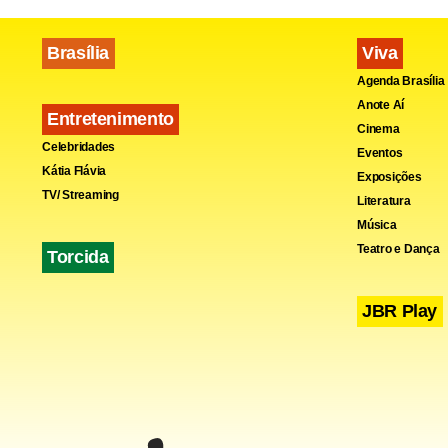
facilita a 
Brasília
Viva
Agenda Brasília
Para quem q
Anote Aí
Entretenimento
hidromass
Cinema
Celebridades
jatos, entr
Eventos
Kátia Flávia
Exposições
ambiente do
TV/ Streaming
Literatura
Música
Teatro e Dança
Torcida
JBR Play