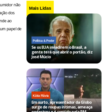
sumidor não
Mais Lidas
ação dos
ende ao
 um papel de
Política & Poder
Se os EUA invadirem o Brasil, a
gente terá que abrir o portão, diz
José Múcio
Kátia Flávia
Em surto, apresentador da Globo
surge de roupas íntimas, ameaça
pedestres e é contido pela PM