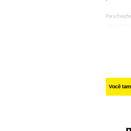
Para fixaçõe
uma solução
parafusos c
escolha rec
Você tam