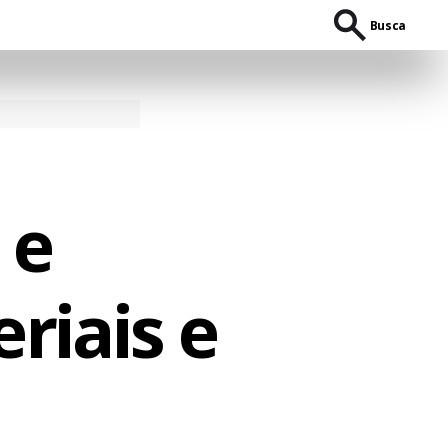
Busca
 e
riais e