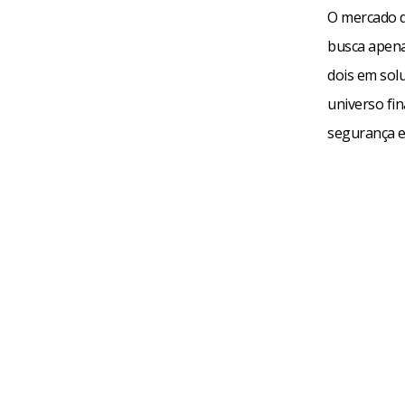
O mercado d
busca apena
dois em sol
universo fi
segurança e