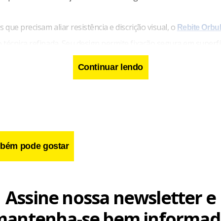
s que precisam aliar resistência e discrição visual, o
Rebite Orbu
 técnica refinada. Seu design permite fixação segura em superf
onvencionais comprometeriam a estética do conjunto, tornand
Continuar lendo
orrente em projetos que não abrem mão de acabamento impecá
bém pode gostar
Assine nossa newsletter e
mantenha-se bem informad