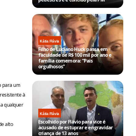
Kátia Flávia
Filho de Luciano Huck passa em
faculdade de R$ 100 mil por ano e
família comemora: “Pais
orgulhosos”
so para um
resistente à
 a qualquer
Kátia Flávia
Escolhido por Flávio para vice é
de alto
acusado de estuprar e engravidar
criança de 13 anos