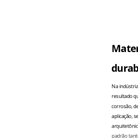
Mater
durab
Na indústria
resultado q
corrosão, d
aplicação, s
arquitetônic
padrão tanto