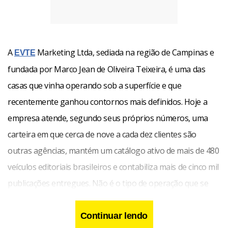
A
Marketing Ltda, sediada na região de Campinas e
EVTE
fundada por Marco Jean de Oliveira Teixeira, é uma das
casas que vinha operando sob a superfície e que
recentemente ganhou contornos mais definidos. Hoje a
empresa atende, segundo seus próprios números, uma
carteira em que cerca de nove a cada dez clientes são
outras agências, mantém um catálogo ativo de mais de 480
veículos editoriais brasileiros e contabiliza mais de cinco mil
publicações entregues. Não é o tipo de operação que se
monta em seis meses, e essa é uma das razões para o
movimento ter chamado atenção.
Continuar lendo