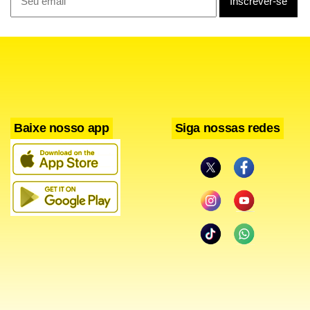
O que é divórcio e como
funciona no Brasil
O divórcio é o instrumento jurídico que põe fim ao
casamento civil, extinguindo os deveres conjugais previstos
Baixe nosso app
Siga nossas redes
na legislação brasileira.
Desde a Emenda Constitucional nº 66/2010, não há
exigência de separação prévia ou prazo mínimo de
casamento, sendo possível requerer o divórcio a qualquer
momento, por iniciativa de uma ou ambas as partes.