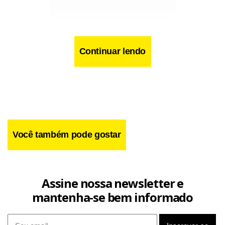
Continuar lendo
Você também pode gostar
Quando conduzido de forma adequada, o divórcio pode
contribuir para uma transição mais equilibrada, permitindo
que as partes reorganizem suas vidas com maior
Assine nossa newsletter e
estabilidade.
mantenha-se bem informado