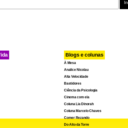
ta
Vida
Blogs e colunas
À Mesa
Analice Nicolau
Alta Velocidade
Bastidores
Ciência da Psicologia
Cinema com ela
Coluna Lia Dinorah
Coluna Marcelo Chaves
Comer Rezando
Do Alto da Torre