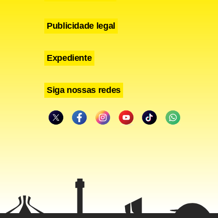
estreou no
Publicidade legal
onal.
Expediente
Siga nossas redes
naufrágio do
rafia.
trói a
ial.