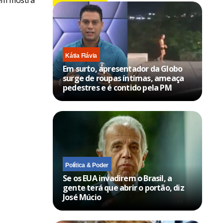
Kátia Flávia
Em surto, apresentador da Globo
surge de roupas íntimas, ameaça
pedestres e é contido pela PM
Política & Poder
Se os EUA invadirem o Brasil, a
gente terá que abrir o portão, diz
José Múcio