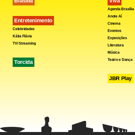
Brasília
Viva
Agenda Brasília
Jornalista 
Anote Aí
Entretenimento
fim de sema
Cinema
Celebridades
Eventos
Kátia Flávia
Exposições
Operária…
TV/ Streaming
Literatura
Música
Uma das gran
Teatro e Dança
Torcida
Bateau Mouch
JBR Play
…do teatro
Na obra “Ya
trajetória d
B’day