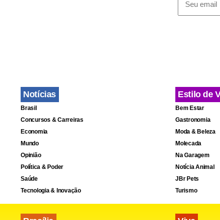
Nova apos
Notícias
Estilo de 
Brasil
Bem Estar
Concursos & Carreiras
Gastronomia
Economia
Moda & Beleza
Mundo
Molecada
Opinião
Na Garagem
Política & Poder
Notícia Animal
Saúde
JBr Pets
Tecnologia & Inovação
Turismo