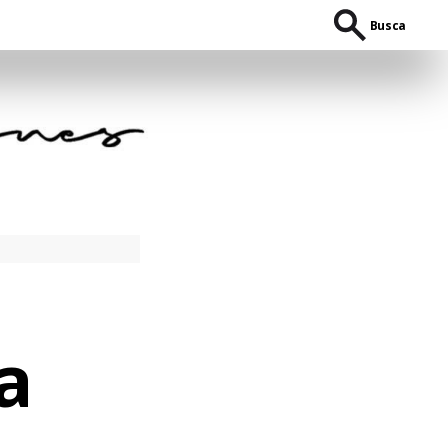
Busca
a