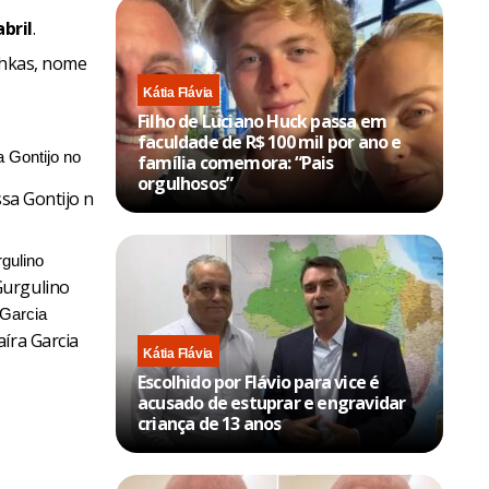
abril
.
shkas, nome
Kátia Flávia
Filho de Luciano Huck passa em
faculdade de R$ 100 mil por ano e
família comemora: “Pais
orgulhosos”
ssa Gontijo no
Gurgulino
íra Garcia
Kátia Flávia
Escolhido por Flávio para vice é
acusado de estuprar e engravidar
criança de 13 anos