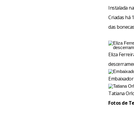
Instalada n
Criadas há 
das bonecas 
Eliza Ferrei
descerramen
Embaixador 
Tatiana Orl
Fotos de T