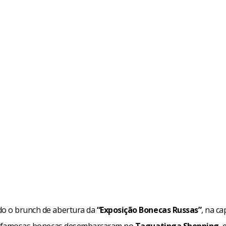
o o brunch de abertura da
“Exposição Bonecas Russas”
, na cap
s famosas bonecas desembarcaram no
Taguatinga Shopping
,