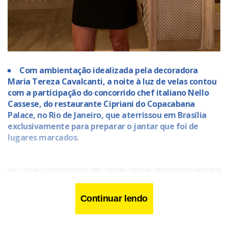
Com ambientação idealizada pela decoradora
Maria Tereza Cavalcanti, a noite à luz de velas contou
com a participação do concorrido chef italiano Nello
Cassese, do restaurante Cipriani do Copacabana
Palace, no Rio de Janeiro, que aterrissou em Brasília
exclusivamente para preparar o jantar que foi de
lugares marcados.
Continuar lendo