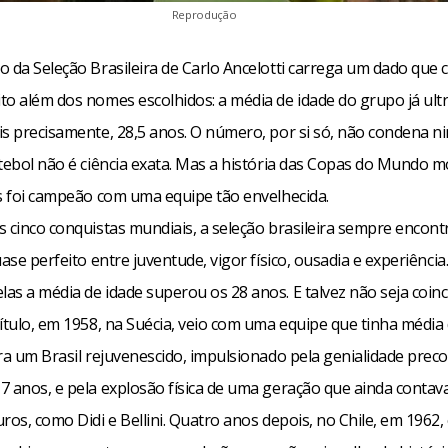
Reprodução
o da Seleção Brasileira de Carlo Ancelotti carrega um dado que
to além dos nomes escolhidos: a média de idade do grupo já ult
is precisamente, 28,5 anos. O número, por si só, não condena 
utebol não é ciência exata. Mas a história das Copas do Mundo m
is foi campeão com uma equipe tão envelhecida.
s cinco conquistas mundiais, a seleção brasileira sempre encon
uase perfeito entre juventude, vigor físico, ousadia e experiência
s a média de idade superou os 28 anos. E talvez não seja coinc
título, em 1958, na Suécia, veio com uma equipe que tinha média
ra um Brasil rejuvenescido, impulsionado pela genialidade preco
7 anos, e pela explosão física de uma geração que ainda contav
ros, como Didi e Bellini. Quatro anos depois, no Chile, em 1962, 