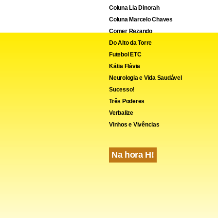
Coluna Lia Dinorah
Coluna Marcelo Chaves
Comer Rezando
Do Alto da Torre
Futebol ETC
Kátia Flávia
Neurologia e Vida Saudável
Sucesso!
Três Poderes
Verbalize
Vinhos e Vivências
Na hora H!
 Etc na edição impressa do Jornal de Brasília