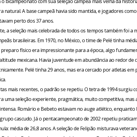
a o bicampeonato com sua seleção campeã mais velha da históri
ra natural. A base campeã havia sido mantida, e jogadores como
stavam perto dos 37 anos.
e, a seleção mais celebrada de todos os tempos também foi a 
peãs brasileiras. Em 1970, no México, o time de Pelé tinha méd
O preparo físico era impressionante para a época, algo fundame
 altitude mexicana. Havia juventude em abundância ao redor de c
nicamente. Pelé tinha 29 anos, mas era cercado por atletas em 
ca.
tas mais recentes, o padrão se repetiu. O tetra de 1994 surgiu 
Era uma seleção experiente, pragmática, muito competitiva, mas 
 intensa. Romário e Bebeto estavam no auge atlético, enquant
 grupo cascudo. Já o pentacampeonato de 2002 repetiu pratica
la: média de 26,8 anos. A seleção de Felipão misturava veteran