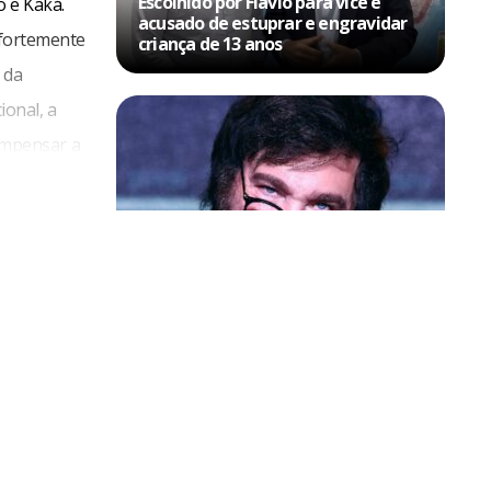
Escolhido por Flávio para vice é
 e Kaká.
acusado de estuprar e engravidar
 fortemente
criança de 13 anos
 da
onal, a
ompensar a
s seleções
Política & Poder
ísica
Milei volta a chamar Lula de ‘ladrão’
ipes mais
e ‘corrupto’
rário. Há
elotti
 foi