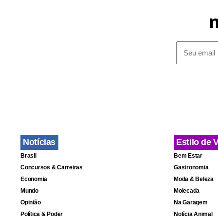
Detalhe: se 
alguém mais
Notícias
Estilo de 
Brasil
Bem Estar
Concursos & Carreiras
Gastronomia
Economia
Moda & Beleza
Mundo
Molecada
Opinião
Na Garagem
Política & Poder
Notícia Animal