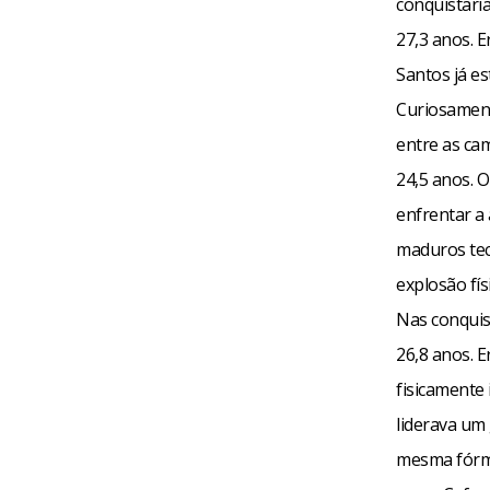
conquistari
27,3 anos. E
Santos já e
Curiosament
entre as cam
24,5 anos. 
enfrentar a
maduros tec
explosão físi
Nas conquis
26,8 anos. 
fisicamente
liderava um
mesma fórmu