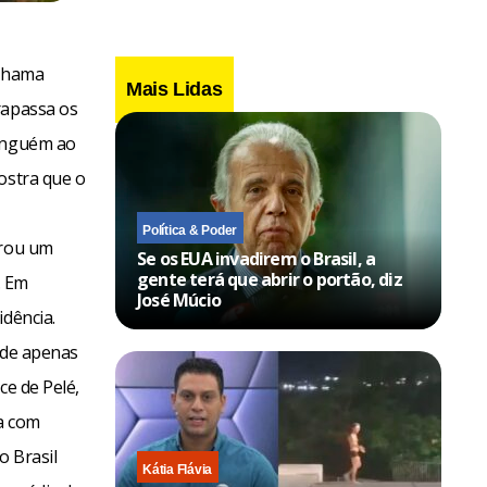
 chama
Mais Lidas
rapassa os
ninguém ao
ostra que o
Política & Poder
trou um
Se os EUA invadirem o Brasil, a
gente terá que abrir o portão, diz
. Em
José Múcio
idência.
 de apenas
ce de Pelé,
a com
o Brasil
Kátia Flávia