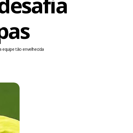
 desafia
opas
 equipe tão envelhecida
m