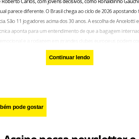
 Roberto Carlos, com jovens decisivos, como Ronaldinho Gaúcho
ual parece diferente. O Brasil chega ao ciclo de 2026 apostando
ia. São 11 jogadores acima dos 30 anos. A escolha de Ancelotti e
cnica aponta para um entendimento de que a bagagem internaci
 emocional e a rodagem em grandes clubes europeus podem c
al de intensidade física que acompanha o envelhecimento.
Continuar lendo
é que o futebol moderno talvez cobre justamente o contrário. A
entes costumam combinar organização tática com intensidade f
essão alta e velocidade de recomposição. Não por acaso, as equ
laneta vêm dominando os grandes torneios europeus.
nifica que a seleção brasileira esteja condenada. Muito pelo cont
bém pode gostar
sobra no grupo atual. Mas os números ajudam a mostrar que Anc
tendência histórica do próprio futebol brasileiro. Nunca o Brasil
 mundo tão velho.