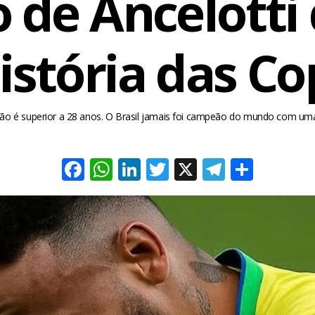
 de Ancelotti
istória das C
ção é superior a 28 anos. O Brasil jamais foi campeão do mundo com uma
Facebook
WhatsApp
LinkedIn
Twitter
X
Telegra
Share