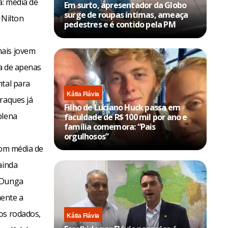
a: média de
Em surto, apresentador da Globo
surge de roupas íntimas, ameaça
 Nilton
pedestres e é contido pela PM
mais jovem
ia de apenas
ntal para
Kátia Flávia
raques já
Filho de Luciano Huck passa em
plena
faculdade de R$ 100 mil por ano e
família comemora: “Pais
orgulhosos”
com média de
ainda
o Dunga
mente a
os rodados,
Kátia Flávia