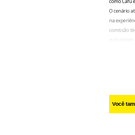
como Cafu e
O cenário at
na experiênc
comissão té
maturidade
perda natur
O problema 
campeãs rec
extrema, pr
jovens do p
Isso não sig
Você tam
talento de 
desafia uma 
campeão do