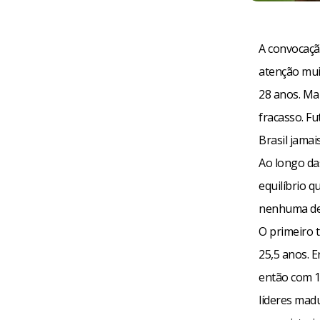
A convocaçã
atenção mui
28 anos. Ma
fracasso. F
Brasil jama
Ao longo da
equilíbrio q
nenhuma dela
O primeiro 
25,5 anos. E
então com 1
líderes madu