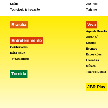
Saúde
JBr Pets
Tecnologia & Inovação
Turismo
Brasília
Viva
Agenda Brasília
Anote Aí
Entretenimento
Cinema
Celebridades
Eventos
Kátia Flávia
Exposições
TV/ Streaming
Literatura
Música
Teatro e Dança
Torcida
JBR Play
A coluna Futebol