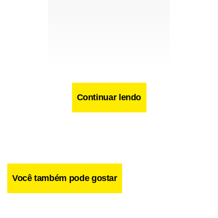
Continuar lendo
E foi o suficiente. A declaração, ainda que bem-
intencionada, expôs aquilo que todo mundo desconfiava,
mas poucos tinham coragem de cravar publicamente:
Você também pode gostar
existe, sim, uma patota na seleção brasileira. E para entrar
nela, não basta jogar bem. É preciso ter aval, tempo de
casa, ou talvez o sobrenome certo.