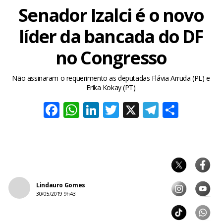
Senador Izalci é o novo
líder da bancada do DF
no Congresso
Não assinaram o requerimento as deputadas Flávia Arruda (PL) e
Erika Kokay (PT)
Facebook
WhatsApp
LinkedIn
Twitter
X
Telegra
Share
Lindauro Gomes
30/05/2019 9h43