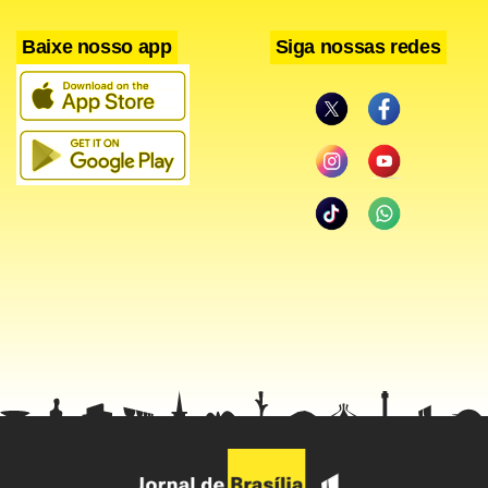
Baixe nosso app
Siga nossas redes
Não por acaso, a nova ameaça de um tarifaço de 25%
contra produtos brasileiros surge justamente quando o
Brasil se transforma em um dos principais campos de
resistência política e jurídica ao poder das gigantes digitais
norte-americanas. Um cenário sombrio agravado pelo fato
de que o Supremo Tribunal Federal se prepara para
discutir uma decisão capaz de atingir diretamente o modelo