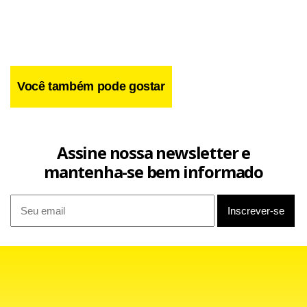
terroristas.
Alguns setores da “oposição concorrente”, inclusive,
passaram a sustentar junto ao agro a narrativa de que o
Você também pode gostar
zero 1 de Jair Bolsonaro estaria mais preocupado em
funcionar como representante informal dos interesses de
Washington do que como defensor dos interesses
Assine nossa newsletter e
brasileiros.
mantenha-se bem informado