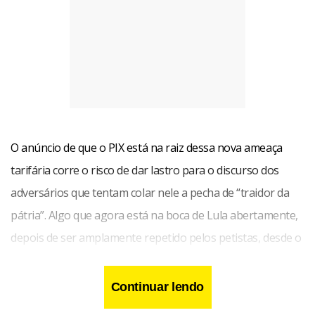
O anúncio de que o PIX está na raiz dessa nova ameaça
tarifária corre o risco de dar lastro para o discurso dos
adversários que tentam colar nele a pecha de “traidor da
pátria”. Algo que agora está na boca de Lula abertamente,
depois de ser amplamente repetido pelos petistas, desde o
momento em que Flávio Bolsonaro se apresentou como
patrocinador do carimbo dos EUA para as facções
Continuar lendo
criminosas do Brasil, qualificadas como organizações