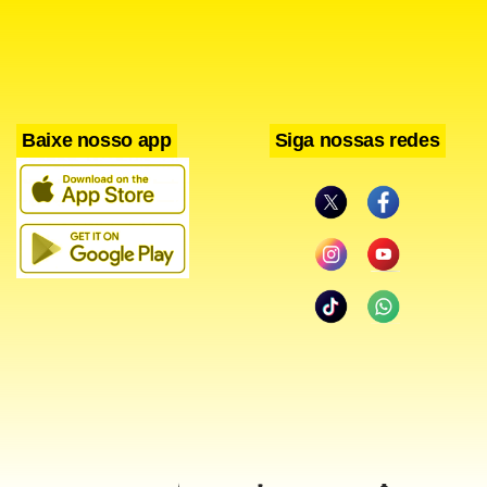
Baixe nosso app
Siga nossas redes
No epicentro dessa revolução está a Dra. Bruna Rezende,
fundadora da BR Concept, que se tornou o nome mais
requisitado entre especialistas e formadores de opinião.
Bruna não se limita a aplicar protocolos; ela desenha
jornadas de transformação que unem o rigor médico à
sensibilidade humanizada, entendendo que cada poro
reflete a história de quem o carrega. Sua atuação em São
Paulo estabelece um novo padrão de excelência, onde a