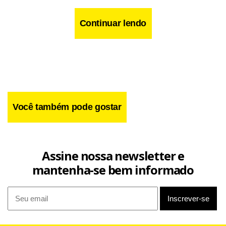
calendário é tecnicamente superior para intervenções
profundas, pois a baixa incidência solar minimiza riscos de
Continuar lendo
hiperpigmentação e acelera a recuperação do tecido.
Ignorar esse ciclo sazonal significa perder a janela de
oportunidade ideal para resetar os danos acumulados pelo
sol e preparar a face para um envelhecimento com
dignidade e saúde.
Você também pode gostar
Assine nossa newsletter e
mantenha-se bem informado