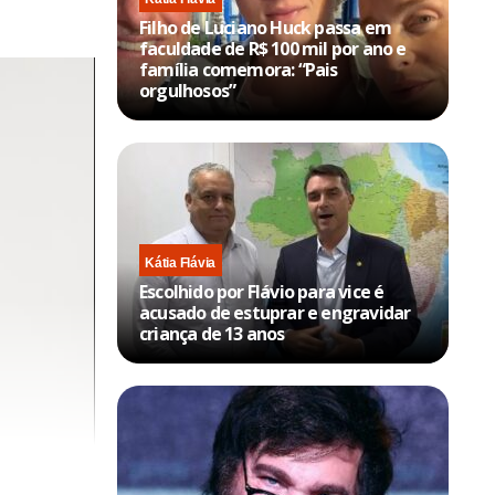
Filho de Luciano Huck passa em
faculdade de R$ 100 mil por ano e
família comemora: “Pais
orgulhosos”
Kátia Flávia
Escolhido por Flávio para vice é
acusado de estuprar e engravidar
criança de 13 anos