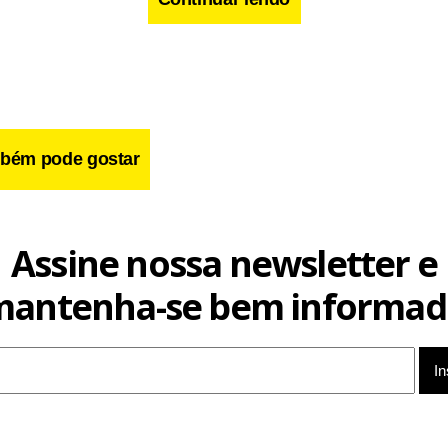
bém pode gostar
Assine nossa newsletter e
mantenha-se bem informad
Bocayuva, advogada e sócia-fundadora da Bocayuva Advogados, recebendo o prêmio D
na região Centro-Oeste. Foto: Divulgação.
ecimento reafirma o compromisso do escritório com a excelência
ilares fundamentais que impulsionam seu trabalho e destacam 
s sob medida e um impacto social transformador.