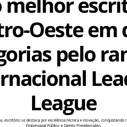
o melhor escri
tro-Oeste em 
gorias pelo ra
ernacional Lea
League
, escritório se destaca por excelência técnica e inovação, conquistando
Empresarial Público e Direito Previdenciário.