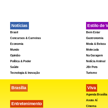
Notícias
Estilo de 
Brasil
Bem Estar
Concursos & Carreiras
Gastronomia
Economia
Moda & Beleza
Mundo
Molecada
Opinião
Na Garagem
Política & Poder
Notícia Animal
Saúde
JBr Pets
Tecnologia & Inovação
Turismo
Brasília
Viva
Agenda Brasília
Anote Aí
Entretenimento
Cinema