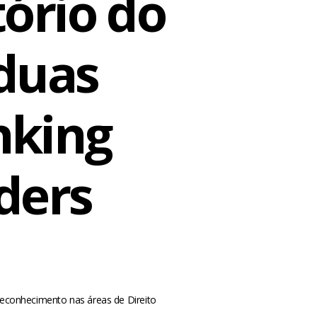
tório do
duas
nking
ders
 reconhecimento nas áreas de Direito