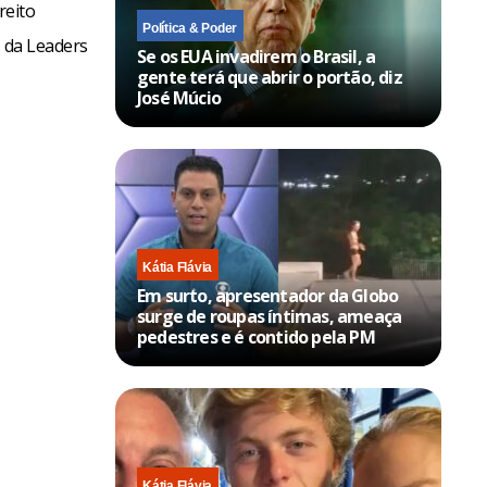
reito
Política & Poder
g da Leaders
Se os EUA invadirem o Brasil, a
gente terá que abrir o portão, diz
José Múcio
Kátia Flávia
Em surto, apresentador da Globo
surge de roupas íntimas, ameaça
pedestres e é contido pela PM
Kátia Flávia