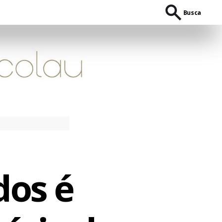
Busca
os é