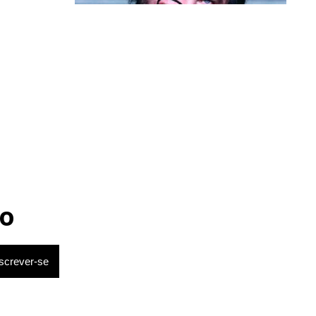
Política & Poder
Milei volta a chamar Lula de ‘ladrão’
e ‘corrupto’
o
estaque
 técnica e a
sua atuação