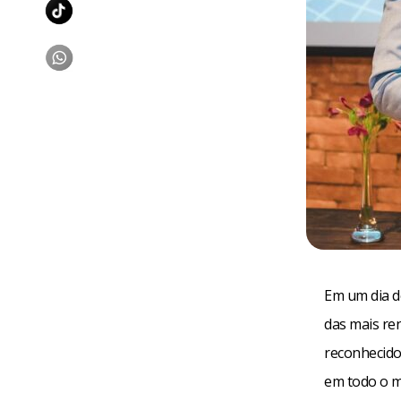
Em um dia d
das mais ren
reconhecido
em todo o m