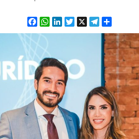
Facebook
WhatsApp
LinkedIn
Twitter
X
Telegra
Share