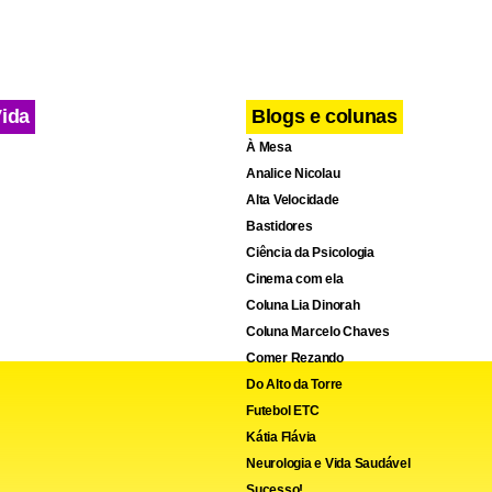
Vida
Blogs e colunas
À Mesa
Analice Nicolau
Alta Velocidade
Bastidores
Ciência da Psicologia
Cinema com ela
Coluna Lia Dinorah
Coluna Marcelo Chaves
Comer Rezando
Do Alto da Torre
Futebol ETC
Kátia Flávia
Neurologia e Vida Saudável
Sucesso!