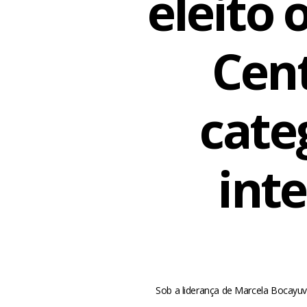
eleito 
Cen
cate
int
Sob a liderança de Marcela Bocayuva