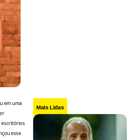
hou em uma
Mais Lidas
er
escritórios
ançou esse